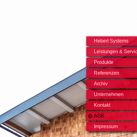
Hebert Systems
Leistungen & Servi
Produkte
Referenzen
Archiv
Unternehmen
Kontakt
AGB
Impressum