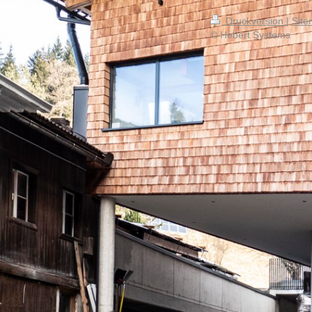
Druckversion
|
Sit
© Hebert Systems